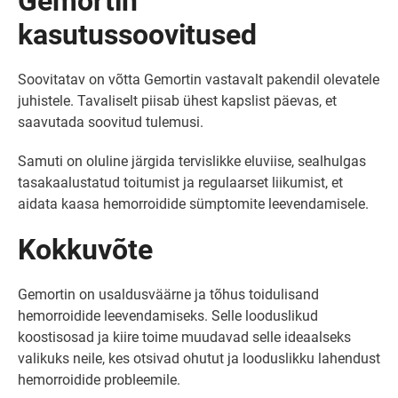
Gemortin
kasutussoovitused
Soovitatav on võtta Gemortin vastavalt pakendil olevatele
juhistele. Tavaliselt piisab ühest kapslist päevas, et
saavutada soovitud tulemusi.
Samuti on oluline järgida tervislikke eluviise, sealhulgas
tasakaalustatud toitumist ja regulaarset liikumist, et
aidata kaasa hemorroidide sümptomite leevendamisele.
Kokkuvõte
Gemortin on usaldusväärne ja tõhus toidulisand
hemorroidide leevendamiseks. Selle looduslikud
koostisosad ja kiire toime muudavad selle ideaalseks
valikuks neile, kes otsivad ohutut ja looduslikku lahendust
hemorroidide probleemile.