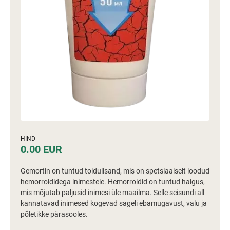
HIND
0.00 EUR
Gemortin on tuntud toidulisand, mis on spetsiaalselt loodud
hemorroididega inimestele. Hemorroidid on tuntud haigus,
mis mõjutab paljusid inimesi üle maailma. Selle seisundi all
kannatavad inimesed kogevad sageli ebamugavust, valu ja
põletikke pärasooles.