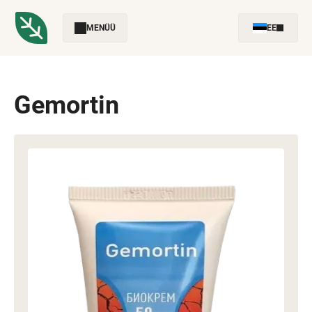
MENÜÜ
EE
Gemortin