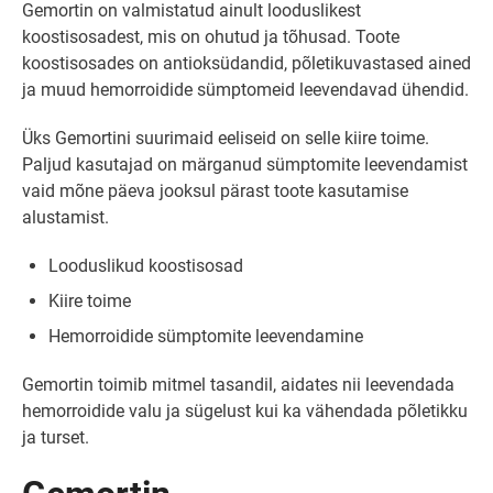
Gemortin on valmistatud ainult looduslikest
koostisosadest, mis on ohutud ja tõhusad. Toote
koostisosades on antioksüdandid, põletikuvastased ained
ja muud hemorroidide sümptomeid leevendavad ühendid.
Üks Gemortini suurimaid eeliseid on selle kiire toime.
Paljud kasutajad on märganud sümptomite leevendamist
vaid mõne päeva jooksul pärast toote kasutamise
alustamist.
Looduslikud koostisosad
Kiire toime
Hemorroidide sümptomite leevendamine
Gemortin toimib mitmel tasandil, aidates nii leevendada
hemorroidide valu ja sügelust kui ka vähendada põletikku
ja turset.