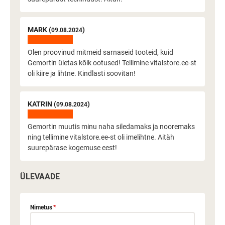
MARK (
)
09.08.2024
Olen proovinud mitmeid sarnaseid tooteid, kuid
Gemortin ületas kõik ootused! Tellimine vitalstore.ee-st
oli kiire ja lihtne. Kindlasti soovitan!
KATRIN (
)
09.08.2024
Gemortin muutis minu naha siledamaks ja nooremaks
ning tellimine vitalstore.ee-st oli imelihtne. Aitäh
suurepärase kogemuse eest!
ÜLEVAADE
Nimetus
*