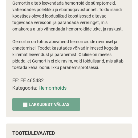
Gemortin aitab leevendada hemorroidide sümptomeid,
vähendades põletikku ja ebamugavustunnet. Toidulisandi
koostises olevad looduslikud koostisosad aitavad
tugevdada veresooni ja parandada vereringet, mis
omakorda aitab vähendada hemorroidide teket ja raskust.
Gemortin on tõhus abivahend hemorroidide ravimisel ja
ennetamisel. Toodet kasutades võivad inimesed kogeda
kiiremat leevendust ja paranemist. Oluline on meeles
pidada, et Gemortin ei ole ravim, vaid toidulisand, mis aitab
toetada keha loomulikku paranemisprotsessi.
EE: EE-465482
Kategooria:
Hemorrhoids
LAKKUDEST VÄLJAS
TOOTEÜLEVAATED