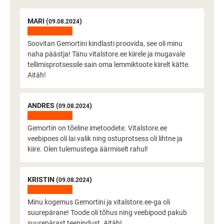
MARI (
)
09.08.2024
Soovitan Gemortini kindlasti proovida, see oli minu
naha päästja! Tänu vitalstore.ee kiirele ja mugavale
tellimisprotsessile sain oma lemmiktoote kiirelt kätte.
Aitäh!
ANDRES (
)
09.08.2024
Gemortin on tõeline imetoodete. Vitalstore.ee
veebipoes oli lai valik ning ostuprotsess oli lihtne ja
kiire. Olen tulemustega äärmiselt rahul!
KRISTIN (
)
09.08.2024
Minu kogemus Gemortini ja vitalstore.ee-ga oli
suurepärane! Toode oli tõhus ning veebipood pakub
suurepärast teenindust. Aitäh!