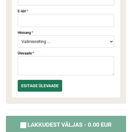
E-kiri
*
Hinnang
*
Ülevaade
*
LAKKUDEST VÄLJAS - 0.00 EUR