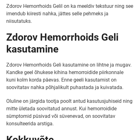
Zdorov Hemorrhoids Gelil on ka meeldiv tekstuur ning see
imendub kiiresti nahka, jättes selle pehmeks ja
niisutatuks.
Zdorov Hemorrhoids Geli
kasutamine
Zdorov Hemorrhoids Geli kasutamine on lihtne ja mugav.
Kandke geel õhukese kihina hemorroidide piirkonnale
kuni kolm korda päevas. Enne geeli kasutamist on
soovitatav nahka põhjalikult puhastada ja kuivatada.
Oluline on järgida tootja poolt antud kasutusjuhiseid ning
mitte ületada soovitatud annust. Kui hemorroidide
sümptomid püsivad või süvenevad, on soovitatav
konsulteerida arstiga.
Kokkuvõte