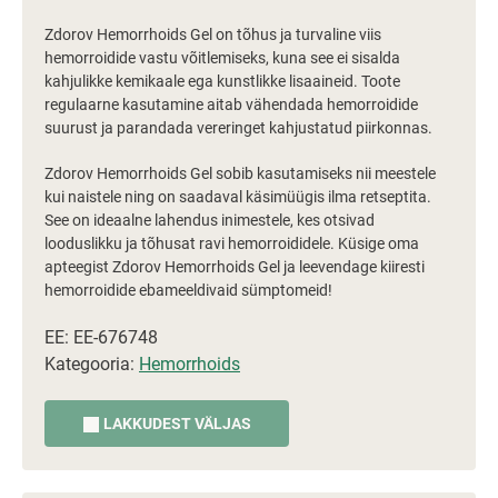
Zdorov Hemorrhoids Gel on tõhus ja turvaline viis
hemorroidide vastu võitlemiseks, kuna see ei sisalda
kahjulikke kemikaale ega kunstlikke lisaaineid. Toote
regulaarne kasutamine aitab vähendada hemorroidide
suurust ja parandada vereringet kahjustatud piirkonnas.
Zdorov Hemorrhoids Gel sobib kasutamiseks nii meestele
kui naistele ning on saadaval käsimüügis ilma retseptita.
See on ideaalne lahendus inimestele, kes otsivad
looduslikku ja tõhusat ravi hemorroididele. Küsige oma
apteegist Zdorov Hemorrhoids Gel ja leevendage kiiresti
hemorroidide ebameeldivaid sümptomeid!
EE: EE-676748
Kategooria:
Hemorrhoids
LAKKUDEST VÄLJAS