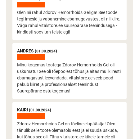
Olen nii rahul Zdorov Hemorrhoids Gel'iga! See toode
tegi imesid ja vabanemine ebamugavustest oli nii kiire.
Väga rahul vitalstore.ee suurepärase teenindusega -
kindlasti soovitan teistelegi!
ANDRES (
)
01.08.2024
Minu kogemus tootega Zdorov Hemorrhoids Gel oli
uskumatu! See oli tõepoolest tõhus ja aitas mul kiiresti
ebamugavust leevendada. vitalstore.ee veebipood
pakub kiiret ja professionaalset teenindust.
Suurepärane ostukogemus!
KAIRI (
)
01.08.2024
Zdorov Hemorrhoids Gel on tõeline elupäästja! Olen
tänulik selle toote olemasolu eest ja ei suuda uskuda,
kui tõhus see oli. Tänu vitalstore.ee kiirele tarnele oli