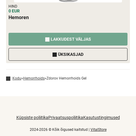
HIND
0 EUR
Hemoren
LAKKUDEST VÄLJAS
ÜKSIKASJAD
Kodu
»
Hemorrhoids
»
Zdorov Hemorrhoids Gel
Küpsiste poliitika
Privaatsuspoliitika
Kasutustingimused
2024-2026 © Kõik õigused kaitstud |
VitalStore