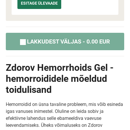
LAKKUDEST VÄLJAS - 0.00 EUR
Zdorov Hemorrhoids Gel -
hemorroididele mõeldud
toidulisand
Hemorroidid on üsna tavaline probleem, mis võib esineda
igas vanuses inimestel. Oluline on leida sobiv ja
efektiivne lahendus selle ebameeldiva vaevuse
leevendamiseks. Üheks võimaluseks on Zdorov