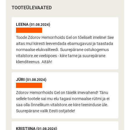
TOOTEÜLEVAATED
LEENA (
)
01.08.2024
Toode Zdorov Hemorrhoids Gel on tõeliselt imeline! See
aitas mul kiiresti leevendada ebamugavusi ja taastada
normaalse elukvaliteedi. Suurepärane ostukogemus
vitalstore.ee veebipoes - kiire tarne ja suurepärane
klienditeenus. Aitäh!
JÜRI (
)
01.08.2024
Zdorov Hemorrhoids Gel on täielik imevahend! Tänu
sellele tootele sai mu elu tagasi normaalse rütmi ja ei
saa olla õnnelikum vitalstore.ee kiire teeninduse üle.
Suurepärane valik Eesti ostjatele!
KRISTIINA (
)
01.08.2024