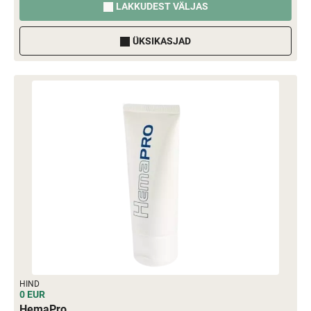
LAKKUDEST VÄLJAS
ÜKSIKASJAD
HIND
0 EUR
HemaPro