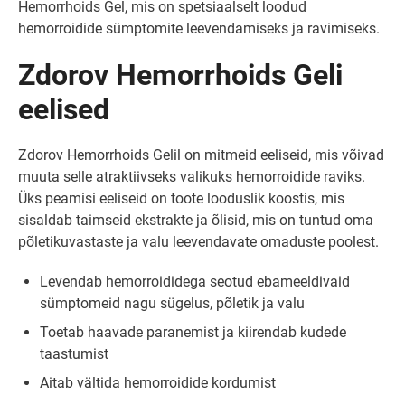
Hemorrhoids Gel, mis on spetsiaalselt loodud
hemorroidide sümptomite leevendamiseks ja ravimiseks.
Zdorov Hemorrhoids Geli
eelised
Zdorov Hemorrhoids Gelil on mitmeid eeliseid, mis võivad
muuta selle atraktiivseks valikuks hemorroidide raviks.
Üks peamisi eeliseid on toote looduslik koostis, mis
sisaldab taimseid ekstrakte ja õlisid, mis on tuntud oma
põletikuvastaste ja valu leevendavate omaduste poolest.
Levendab hemorroididega seotud ebameeldivaid
sümptomeid nagu sügelus, põletik ja valu
Toetab haavade paranemist ja kiirendab kudede
taastumist
Aitab vältida hemorroidide kordumist