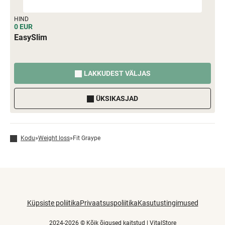
HIND
0 EUR
EasySlim
LAKKUDEST VÄLJAS
ÜKSIKASJAD
Kodu
»
Weight loss
»
Fit Graype
Küpsiste poliitika
Privaatsuspoliitika
Kasutustingimused
2024-2026 © Kõik õigused kaitstud |
VitalStore