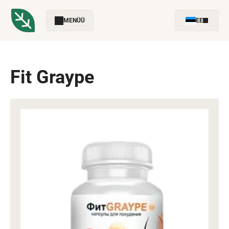
MENÜÜ
EE
Fit Graype