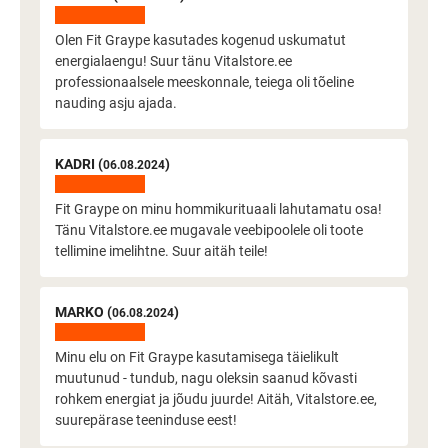
Olen Fit Graype kasutades kogenud uskumatut
energialaengu! Suur tänu Vitalstore.ee
professionaalsele meeskonnale, teiega oli tõeline
nauding asju ajada.
KADRI (
)
06.08.2024
Fit Graype on minu hommikurituaali lahutamatu osa!
Tänu Vitalstore.ee mugavale veebipoolele oli toote
tellimine imelihtne. Suur aitäh teile!
MARKO (
)
06.08.2024
Minu elu on Fit Graype kasutamisega täielikult
muutunud - tundub, nagu oleksin saanud kõvasti
rohkem energiat ja jõudu juurde! Aitäh, Vitalstore.ee,
suurepärase teeninduse eest!