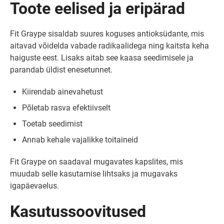
Toote eelised ja eripärad
Fit Graype sisaldab suures koguses antioksüdante, mis
aitavad võidelda vabade radikaalidega ning kaitsta keha
haiguste eest. Lisaks aitab see kaasa seedimisele ja
parandab üldist enesetunnet.
Kiirendab ainevahetust
Põletab rasva efektiivselt
Toetab seedimist
Annab kehale vajalikke toitaineid
Fit Graype on saadaval mugavates kapslites, mis
muudab selle kasutamise lihtsaks ja mugavaks
igapäevaelus.
Kasutussoovitused