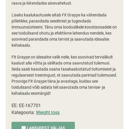
rasva ja kiirendades ainevahetust.
Lisaks kaalukaotusele aitab Fit Graype ka vähendada
põletikke, parandada seedimist ja tugevdada
immuunsüsteemi. Tänu oma looduslikele koostisosadele on
see toidulisand ohutu ja efektiivne lahendus nendele, kes
soovivad parandada oma tervist ja saavutada ideaalse
kehakaalu.
Fit Graype on ideaalne valik neile, kes soovivad tervislikult
kaalust alla võtta ja säilitada oma saavutatud tulemusi.
Seda saab kasutada osana tasakaalustatud toitumisest ja
regulaarsest treeningust, et saavutada parimad tulemused.
Proovige Fit Graype täna ja avastage, kuidas see
toidulisand võib aidata teil saavutada oma tervise- ja
kehakaalu eesmärgid!
EE: EE-167701
Kategooria:
Weight loss
LAKKUDEST VÄLJAS