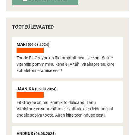
TOOTEÜLEVAATED
MARI (
)
06.08.2024
Toode Fit Graype on ületamatult hea - see on tõeline
vitamiinipomm minu kehale! Aitäh, Vitalstore.ee, kiire
kohaletoimetamise eest!
JAANIKA (
)
06.08.2024
Fit Graype on mu lemmik toidulisand! Tänu
Vitalstore.ee suurepärasele valikule olen leidnud just
endale sobiva toote. Aitäh kiire teeninduse eest!
ANDRUS (
)
06.08.2024