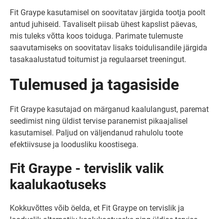
Fit Graype kasutamisel on soovitatav järgida tootja poolt
antud juhiseid. Tavaliselt piisab ühest kapslist päevas,
mis tuleks võtta koos toiduga. Parimate tulemuste
saavutamiseks on soovitatav lisaks toidulisandile järgida
tasakaalustatud toitumist ja regulaarset treeningut.
Tulemused ja tagasiside
Fit Graype kasutajad on märganud kaalulangust, paremat
seedimist ning üldist tervise paranemist pikaajalisel
kasutamisel. Paljud on väljendanud rahulolu toote
efektiivsuse ja loodusliku koostisega.
Fit Graype - tervislik valik
kaalukaotuseks
Kokkuvõttes võib öelda, et Fit Graype on tervislik ja